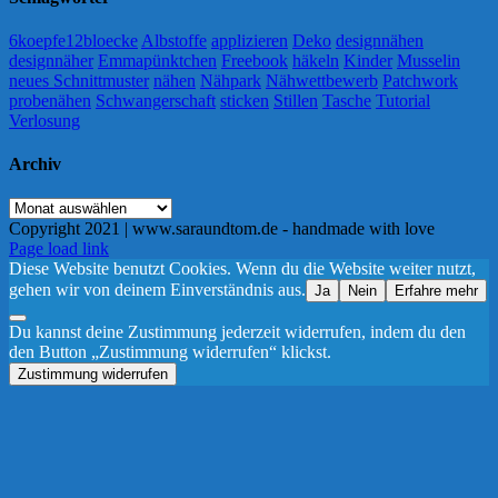
6koepfe12bloecke
Albstoffe
applizieren
Deko
designnähen
designnäher
Emmapünktchen
Freebook
häkeln
Kinder
Musselin
neues Schnittmuster
nähen
Nähpark
Nähwettbewerb
Patchwork
probenähen
Schwangerschaft
sticken
Stillen
Tasche
Tutorial
Verlosung
Archiv
Archiv
Copyright 2021 | www.saraundtom.de - handmade with love
Instagram
Page load link
Diese Website benutzt Cookies. Wenn du die Website weiter nutzt,
gehen wir von deinem Einverständnis aus.
Ja
Nein
Erfahre mehr
Du kannst deine Zustimmung jederzeit widerrufen, indem du den
den Button „Zustimmung widerrufen“ klickst.
Zustimmung widerrufen
Nach
oben