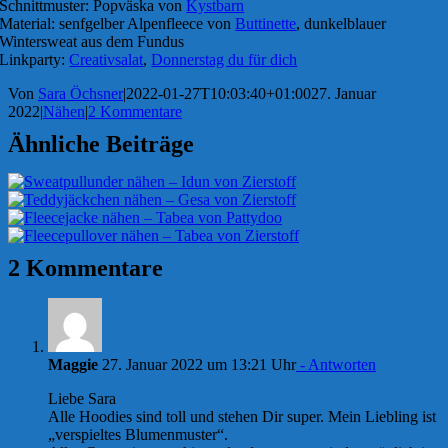
Schnittmuster: Popväska von
Kystbarn
Material: senfgelber Alpenfleece von
Buttinette
, dunkelblauer
Wintersweat aus dem Fundus
Linkparty:
Creativsalat
,
Donnerstag du für dich
Von
Sara Öchsner
|
2022-01-27T10:03:40+01:00
27. Januar
2022
|
Nähen
|
2 Kommentare
Ähnliche Beiträge
2 Kommentare
Maggie
27. Januar 2022 um 13:21 Uhr
- Antworten
Liebe Sara
Alle Hoodies sind toll und stehen Dir super. Mein Liebling ist
„verspieltes Blumenmuster“.