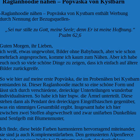
Raglanhoodie nähen – Popväska von Kystbarn
-Raglanhoodie nähen – Popväska von Kystbarn enthält Werbung
durch Nennung der Bezugsquellen-
„Sei nur stille zu Gott, meine Seele; denn Er ist meine Hoffnung.“
Psalm 62,6
Guten Morgen, ihr Lieben,
ich weiß, etwas ungewohnt, Bilder ohne Babybauch, aber wie schon
mehrfach angesprochen, komme ich kaum zum Nähen. Aber ich habe
euch noch so viele schöne Dinge zu zeigen, dass ich einfach auf ältere
Bilder zurückgreife.
So wie hier auf meine erste Popväska, die im Probenähen bei Kystbarn
entstanden ist. Dieser Raglanhoodie macht so eine schöne Form und
lässt sich durch verschiedene, dreieckige Unterteilungen wunderbar
individualisieren. So habe ich hier bspw. die Ärmel unterteilt. Diese
stehen dann als Pendant den dreieckigen Eingriffstaschen gegenüber,
was ein stimmiges Gesamtbild ergibt. Insgesamt habe ich hier
zwischen zwei Stoffen abgewechselt und zwar unifarben Dunkelblau
und Senfgelb mit Blumenmuster,
Ich finde, diese beide Farben harmonieren hervorragend miteinander,
sie sind ja auch Komplementärfarben. Den gemusterten Alpenfleece