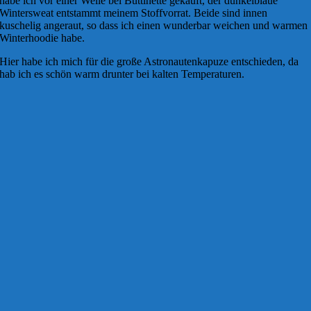
habe ich vor einer Weile bei Buttinette gekauft, der dunkelblaue
Wintersweat entstammt meinem Stoffvorrat. Beide sind innen
kuschelig angeraut, so dass ich einen wunderbar weichen und warmen
Winterhoodie habe.
Hier habe ich mich für die große Astronautenkapuze entschieden, da
hab ich es schön warm drunter bei kalten Temperaturen.