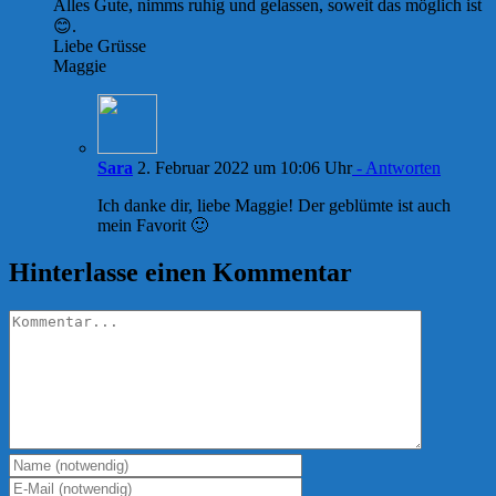
Alles Gute, nimms ruhig und gelassen, soweit das möglich ist
😊.
Liebe Grüsse
Maggie
Sara
2. Februar 2022 um 10:06 Uhr
- Antworten
Ich danke dir, liebe Maggie! Der geblümte ist auch
mein Favorit 🙂
Hinterlasse einen Kommentar
Kommentar