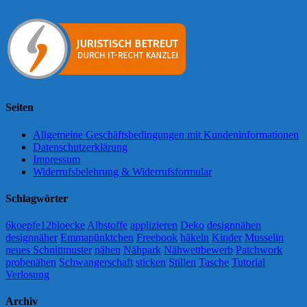
Seiten
Allgemeine Geschäftsbedingungen mit Kundeninformationen
Datenschutzerklärung
Impressum
Widerrufsbelehrung & Widerrufsformular
Schlagwörter
6koepfe12bloecke
Albstoffe
applizieren
Deko
designnähen
designnäher
Emmapünktchen
Freebook
häkeln
Kinder
Musselin
neues Schnittmuster
nähen
Nähpark
Nähwettbewerb
Patchwork
probenähen
Schwangerschaft
sticken
Stillen
Tasche
Tutorial
Verlosung
Archiv