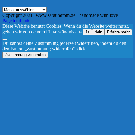
Archiv
Copyright 2021 | www.saraundtom.de - handmade with love
Instagram
Page load link
Diese Website benutzt Cookies. Wenn du die Website weiter nutzt,
gehen wir von deinem Einverständnis aus.
Ja
Nein
Erfahre mehr
Du kannst deine Zustimmung jederzeit widerrufen, indem du den
den Button „Zustimmung widerrufen“ klickst.
Zustimmung widerrufen
Nach
oben