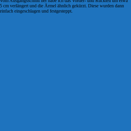
Vom Ausgangsschnitt her habe ich das Vorder- und Rückteil um etwa
5 cm verlängert und die Ärmel ähnlich gekürzt. Diese wurden dann
einfach eingeschlagen und festgesteppt.