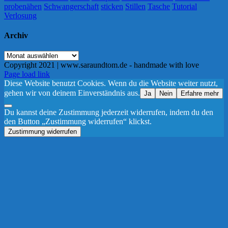
probenähen
Schwangerschaft
sticken
Stillen
Tasche
Tutorial
Verlosung
Archiv
Archiv
Copyright 2021 | www.saraundtom.de - handmade with love
Instagram
Page load link
Diese Website benutzt Cookies. Wenn du die Website weiter nutzt,
gehen wir von deinem Einverständnis aus.
Ja
Nein
Erfahre mehr
Du kannst deine Zustimmung jederzeit widerrufen, indem du den
den Button „Zustimmung widerrufen“ klickst.
Zustimmung widerrufen
Nach
oben