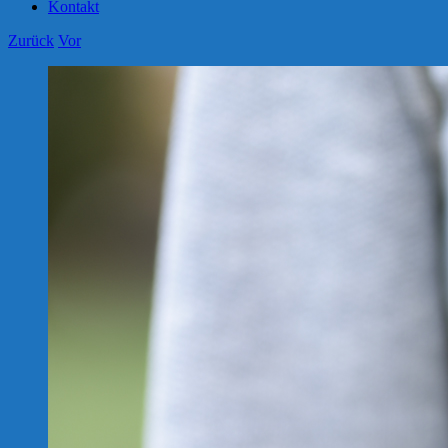
Kontakt
Zurück
Vor
Zeige
grösseres
Bild