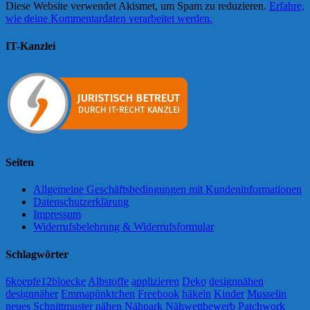
Diese Website verwendet Akismet, um Spam zu reduzieren.
Erfahre,
wie deine Kommentardaten verarbeitet werden.
IT-Kanzlei
Seiten
Allgemeine Geschäftsbedingungen mit Kundeninformationen
Datenschutzerklärung
Impressum
Widerrufsbelehrung & Widerrufsformular
Schlagwörter
6koepfe12bloecke
Albstoffe
applizieren
Deko
designnähen
designnäher
Emmapünktchen
Freebook
häkeln
Kinder
Musselin
neues Schnittmuster
nähen
Nähpark
Nähwettbewerb
Patchwork