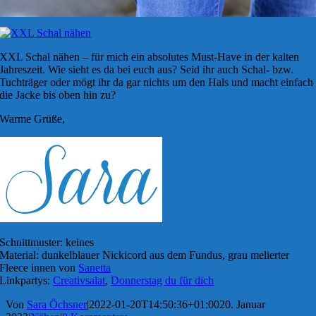
XXL Schal nähen – für mich ein absolutes Must-Have in der kalten
Jahreszeit. Wie sieht es da bei euch aus? Seid ihr auch Schal- bzw.
Tuchträger oder mögt ihr da gar nichts um den Hals und macht einfach
die Jacke bis oben hin zu?
Warme Grüße,
Schnittmuster: keines
Material: dunkelblauer Nickicord aus dem Fundus, grau melierter
Fleece innen von
Sanetta
Linkpartys:
Creativsalat
,
Donnerstag du für dich
Von
Sara Öchsner
|
2022-01-20T14:50:36+01:00
20. Januar