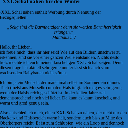
XXL Schal nähen für den Winter
-XXL Schal nähen enthält Werbung durch Nennung der
Bezugsquellen-
„Selig sind die Barmherzigen; denn sie werden Barmherzigkeit
erlangen.“
Matthäus 5,7
Hallo, ihr Lieben,
ich freue mich, dass ihr hier seid! Wie auf den Bildern unschwer zu
erkennen, sind sie vor einer ganzen Weile entstanden. Nichts desto
trotz möchte ich euch meinen kuscheligen XXL-Schal zeigen. Denn
diesen trage ich aktuell sehr gerne und er lässt sich auch vom
wachsenden Babybauch nicht stören.
Ich bin ja ein Mensch, der manchmal selbst im Sommer ein dünnes
Tuch (meist aus Musselin) um den Hals trägt. Ich mag es sehr gerne,
wenn der Halsbereich geschützt ist. In der kalten Jahreszeit
dementsprechend noch viel lieber. Da kann es kaum kuschelig und
warm und groß genug sein.
Also entschied ich mich, einen XXL Schal zu nähen, der nicht nur den
Nacken- und Halsbereich warm hält, sondern auch bis zur Mitte des
Oberkörpers reicht. Er ist zum Schlupfen, wie ein Loop und dennoch