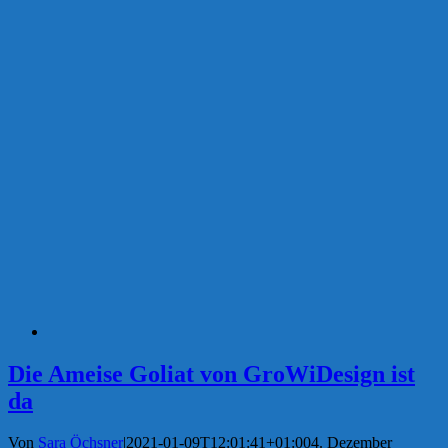
Die Ameise Goliat von GroWiDesign ist
da
Von
Sara Öchsner
|
2021-01-09T12:01:41+01:00
4. Dezember