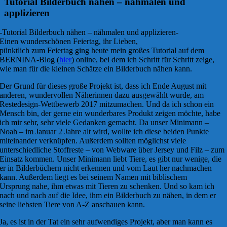
Tutorial Bilderbuch nähen – nähmalen und
applizieren
-Tutorial Bilderbuch nähen – nähmalen und applizieren-
Einen wunderschönen Feiertag, ihr Lieben,
pünktlich zum Feiertag ging heute mein großes Tutorial auf dem
BERNINA-Blog (
hier
) online, bei dem ich Schritt für Schritt zeige,
wie man für die kleinen Schätze ein Bilderbuch nähen kann.
Der Grund für dieses große Projekt ist, dass ich Ende August mit
anderen, wundervollen Näherinnen dazu ausgewählt wurde, am
Restedesign-Wettbewerb 2017 mitzumachen. Und da ich schon ein
Mensch bin, der gerne ein wunderbares Produkt zeigen möchte, habe
ich mir sehr, sehr viele Gedanken gemacht. Da unser Minimann –
Noah – im Januar 2 Jahre alt wird, wollte ich diese beiden Punkte
miteinander verknüpfen. Außerdem sollten möglichst viele
unterschiedliche Stoffreste – von Webware über Jersey und Filz – zum
Einsatz kommen. Unser Minimann liebt Tiere, es gibt nur wenige, die
er in Bilderbüchern nicht erkennen und vom Laut her nachmachen
kann. Außerdem liegt es bei seinem Namen mit biblischem
Ursprung nahe, ihm etwas mit Tieren zu schenken. Und so kam ich
nach und nach auf die Idee, ihm ein Bilderbuch zu nähen, in dem er
seine liebsten Tiere von A-Z anschauen kann.
Ja, es ist in der Tat ein sehr aufwendiges Projekt, aber man kann es