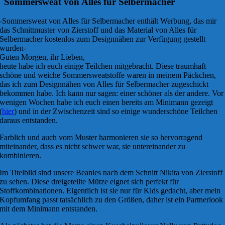
Sommersweat von Alles für Selbermacher
-Sommersweat von Alles für Selbermacher enthält Werbung, das mir
das Schnittmuster von Zierstoff und das Material von Alles für
Selbermacher kostenlos zum Designnähen zur Verfügung gestellt
wurden-
Guten Morgen, ihr Lieben,
heute habe ich euch einige Teilchen mitgebracht. Diese traumhaft
schöne und weiche Sommersweatstoffe waren in meinem Päckchen,
das ich zum Designnähen von Alles für Selbermacher zugeschickt
bekommen habe. Ich kann nur sagen: einer schöner als der andere. Vor
wenigen Wochen habe ich euch einen bereits am Minimann gezeigt
(
hier
) und in der Zwischenzeit sind so einige wunderschöne Teilchen
daraus entstanden.
Farblich und auch vom Muster harmonieren sie so hervorragend
miteinander, dass es nicht schwer war, sie untereinander zu
kombinieren.
Im Titelbild sind unsere Beanies nach dem Schnitt Nikita von Zierstoff
zu sehen. Diese dreigeteilte Mütze eignet sich perfekt für
Stoffkombinationen. Eigentlich ist sie nur für Kids gedacht, aber mein
Kopfumfang passt tatsächlich zu den Größen, daher ist ein Partnerlook
mit dem Minimann entstanden.