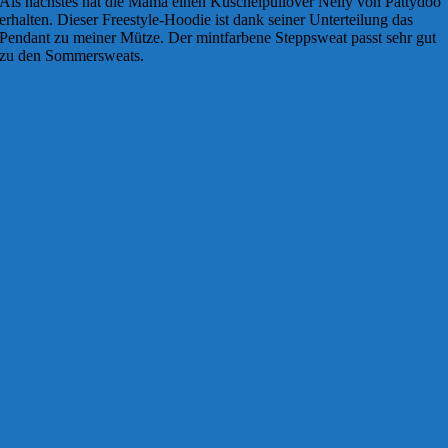
Als nächstes hat die Mama einen Kuschelpullover Nelly von Pattydoo
erhalten. Dieser Freestyle-Hoodie ist dank seiner Unterteilung das
Pendant zu meiner Mütze. Der mintfarbene Steppsweat passt sehr gut
zu den Sommersweats.