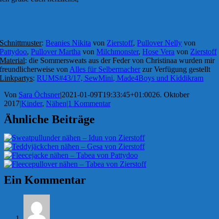
Schnittmuster
:
Beanies Nikita
von
Zierstoff
,
Pullover Nelly
von
Pattydoo
,
Pullover Martha
von
Milchmonster
,
Hose Vera
von
Zierstoff
Material
: die Sommersweats aus der Feder von Christinaa wurden mir
freundlicherweise von
Alles für Selbermacher
zur Verfügung gestellt
Linkpartys
:
RUMS#43/17,
SewMini
,
Made4Boys
und
Kiddikram
Von
Sara Öchsner
|
2021-01-09T19:33:45+01:00
26. Oktober
2017
|
Kinder
,
Nähen
|
1 Kommentar
Ähnliche Beiträge
Ein Kommentar