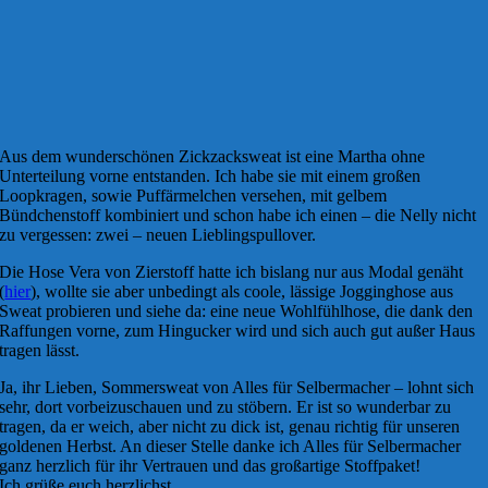
Aus dem wunderschönen Zickzacksweat ist eine Martha ohne
Unterteilung vorne entstanden. Ich habe sie mit einem großen
Loopkragen, sowie Puffärmelchen versehen, mit gelbem
Bündchenstoff kombiniert und schon habe ich einen – die Nelly nicht
zu vergessen: zwei – neuen Lieblingspullover.
Die Hose Vera von Zierstoff hatte ich bislang nur aus Modal genäht
(
hier
), wollte sie aber unbedingt als coole, lässige Jogginghose aus
Sweat probieren und siehe da: eine neue Wohlfühlhose, die dank den
Raffungen vorne, zum Hingucker wird und sich auch gut außer Haus
tragen lässt.
Ja, ihr Lieben, Sommersweat von Alles für Selbermacher – lohnt sich
sehr, dort vorbeizuschauen und zu stöbern. Er ist so wunderbar zu
tragen, da er weich, aber nicht zu dick ist, genau richtig für unseren
goldenen Herbst. An dieser Stelle danke ich Alles für Selbermacher
ganz herzlich für ihr Vertrauen und das großartige Stoffpaket!
Ich grüße euch herzlichst,