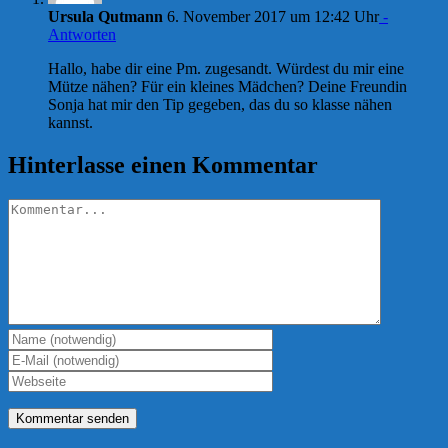
Ursula Qutmann
6. November 2017 um 12:42 Uhr
-
Antworten
Hallo, habe dir eine Pm. zugesandt. Würdest du mir eine
Mütze nähen? Für ein kleines Mädchen? Deine Freundin
Sonja hat mir den Tip gegeben, das du so klasse nähen
kannst.
Hinterlasse einen Kommentar
Kommentar