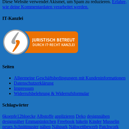
Diese Website verwendet Akismet, um Spam zu reduzieren.
Erfahre,
wie deine Kommentardaten verarbeitet werden.
IT-Kanzlei
Seiten
Allgemeine Geschäftsbedingungen mit Kundeninformationen
Datenschutzerklärung
Impressum
Widerrufsbelehrung & Widerrufsformular
Schlagwörter
6koepfe12bloecke
Albstoffe
applizieren
Deko
designnähen
designnäher
Emmapünktchen
Freebook
häkeln
Kinder
Musselin
neues Schnittmuster
nähen
Nähpark
Nähwettbewerb
Patchwork