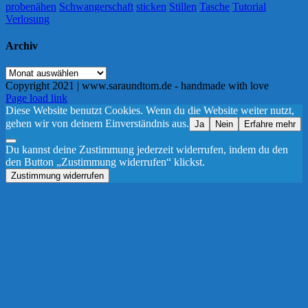
probenähen
Schwangerschaft
sticken
Stillen
Tasche
Tutorial
Verlosung
Archiv
Archiv
Copyright 2021 | www.saraundtom.de - handmade with love
Instagram
Page load link
Diese Website benutzt Cookies. Wenn du die Website weiter nutzt,
gehen wir von deinem Einverständnis aus.
Ja
Nein
Erfahre mehr
Du kannst deine Zustimmung jederzeit widerrufen, indem du den
den Button „Zustimmung widerrufen“ klickst.
Zustimmung widerrufen
Nach
oben