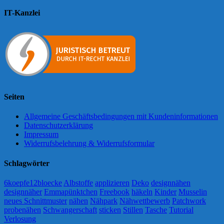
IT-Kanzlei
Seiten
Allgemeine Geschäftsbedingungen mit Kundeninformationen
Datenschutzerklärung
Impressum
Widerrufsbelehrung & Widerrufsformular
Schlagwörter
6koepfe12bloecke
Albstoffe
applizieren
Deko
designnähen
designnäher
Emmapünktchen
Freebook
häkeln
Kinder
Musselin
neues Schnittmuster
nähen
Nähpark
Nähwettbewerb
Patchwork
probenähen
Schwangerschaft
sticken
Stillen
Tasche
Tutorial
Verlosung