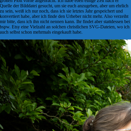
großen Plott vorne angebracht. Ich habe eben einige Zeit nach er
Quelle der Bilddatei gesucht, um sie euch anzugeben, aber um ehrlich
zu sein, weiß ich nur noch, dass ich sie letztes Jahr gespeichert und
konvertiert habe, aber ich finde den Urheber nicht mehr. Also verzeiht
mir bitte, dass ich ihn nicht nennen kann. Ihr findet aber stattdessen bei
bspw. Etsy eine Vielzahl an solchen christlichen SVG-Dateien, wo ich
auch selbst schon mehrmals eingekauft habe.