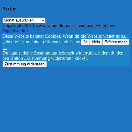
Archiv
Archiv
Copyright 2021 | www.saraundtom.de - handmade with love
Instagram
Page load link
Diese Website benutzt Cookies. Wenn du die Website weiter nutzt,
gehen wir von deinem Einverständnis aus.
Ja
Nein
Erfahre mehr
Du kannst deine Zustimmung jederzeit widerrufen, indem du den
den Button „Zustimmung widerrufen“ klickst.
Zustimmung widerrufen
Nach
oben