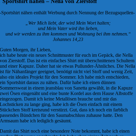
Sportshirt nähen – Nella von Zierstoff
-Sportshirt nähen enthält Werbung durch Nennung der Bezugsquellen-
„Wer Mich liebt, der wird Mein Wort halten;
und Mein Vater wird ihn lieben,
und wir werden zu ihm kommen und Wohnung bei ihm nehmen.“
Johannes 14,23
Guten Morgen, ihr Lieben,
ich habe heute ein neues Schnittmuster für euch im Gepäck, die Nella
von Zierstoff. Das ist ein einfaches Shirt mit überschnittenen Schultern
und einer Kapuze. Daher hat sie etwas Pullunder-Ähnliches. Die Nella
ist für Nähanfänger geeignet, benötigt nicht viel Stoff und wenig Zeit,
also ein ideales Projekt für den Sommer. Ich habe mich entschieden,
ein Sportshirt daraus zu nähen. Dafür habe ich einen dünnen
Sommersweat in einem jeansblau von Sanetta gewählt, in die Kapuze
zwei Ösen eingenäht und eine bunte Kordel aus dem Hause Albstoffe
eingezogen. Damit ich keine Metallösen brauche und mir das
Lochsticken zu lange ging, habe ich die Ösen einfach mit einem
Stückchen Stoff kreisrund verstürzt. Gut, dass ich noch ein farblich
passendes Bündchen für den Saumabschluss zuhause hatte. Den
Armsaum habe ich lediglich gesäumt.
Damit das Shirt noch eine besondere Note bekommt, habe ich einen