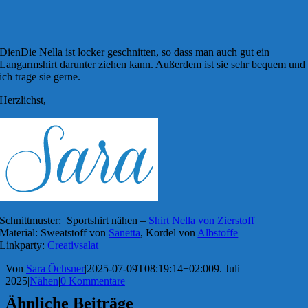
DienDie Nella ist locker geschnitten, so dass man auch gut ein
Langarmshirt darunter ziehen kann. Außerdem ist sie sehr bequem und
ich trage sie gerne.
Herzlichst,
Schnittmuster: Sportshirt nähen –
Shirt Nella von Zierstoff
Material: Sweatstoff von
Sanetta
, Kordel von
Albstoffe
Linkparty:
Creativsalat
Von
Sara Öchsner
|
2025-07-09T08:19:14+02:00
9. Juli
2025
|
Nähen
|
0 Kommentare
Ähnliche Beiträge