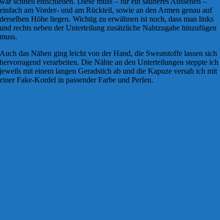
war schnell entschieden. Diese muss – für ein sauberes Aussehen –
einfach am Vorder- und am Rückteil, sowie an den Armen genau auf
derselben Höhe liegen. Wichtig zu erwähnen ist noch, dass man links
und rechts neben der Unterteilung zusätzliche Nahtzugabe hinzufügen
muss.
Auch das Nähen ging leicht von der Hand, die Sweatstoffe lassen sich
hervorragend verarbeiten. Die Nähte an den Unterteilungen steppte ich
jeweils mit einem langen Geradstich ab und die Kapuze versah ich mit
einer Fake-Kordel in passender Farbe und Perlen.