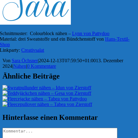
Schnittmuster: Colourblock nähen –
Lynn von Pattydoo
Material: drei Sweatstoffe und ein Bündchenstoff von
Hans-Textil-
Shop
Linkparty:
Creativsalat
Von
Sara Öchsner
|
2024-12-13T07:59:50+01:00
13. Dezember
2024
|
Nähen
|
0 Kommentare
Ähnliche Beiträge
Hinterlasse einen Kommentar
Kommentar