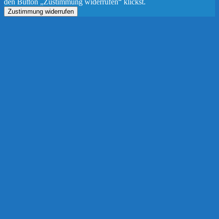
den Button „Zustimmung widerrufen“ klickst.
Zustimmung widerrufen
Nach
oben