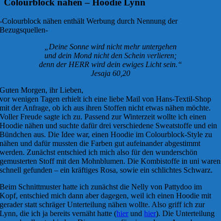
Colourblock nähen – Hoodie Lynn
-Colourblock nähen enthält Werbung durch Nennung der
Bezugsquellen-
„Deine Sonne wird nicht mehr untergehen
und dein Mond nicht den Schein verlieren;
denn der HERR wird dein ewiges Licht sein.“
Jesaja 60,20
Guten Morgen, ihr Lieben,
vor wenigen Tagen erhielt ich eine liebe Mail von Hans-Textil-Shop
mit der Anfrage, ob ich aus ihren Stoffen nicht etwas nähen möchte.
Voller Freude sagte ich zu. Passend zur Winterzeit wollte ich einen
Hoodie nähen und suchte dafür drei verschiedene Sweatstoffe und ein
Bündchen aus. Die Idee war, einen Hoodie im Colourblock-Style zu
nähen und dafür mussten die Farben gut aufeinander abgestimmt
werden. Zunächst entschied ich mich also für den wunderschön
gemusterten Stoff mit den Mohnblumen. Die Kombistoffe in uni waren
schnell gefunden – ein kräftiges Rosa, sowie ein schlichtes Schwarz.
Beim Schnittmuster hatte ich zunächst die Nelly von Pattydoo im
Kopf, entschied mich dann aber dagegen, weil ich einen Hoodie mit
gerader statt schräger Unterteilung nähen wollte. Also griff ich zur
Lynn, die ich ja bereits vernäht hatte (
hier
und
hier
). Die Unterteilung