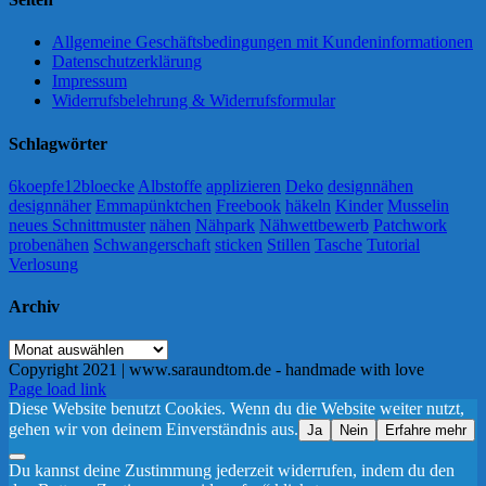
Allgemeine Geschäftsbedingungen mit Kundeninformationen
Datenschutzerklärung
Impressum
Widerrufsbelehrung & Widerrufsformular
Schlagwörter
6koepfe12bloecke
Albstoffe
applizieren
Deko
designnähen
designnäher
Emmapünktchen
Freebook
häkeln
Kinder
Musselin
neues Schnittmuster
nähen
Nähpark
Nähwettbewerb
Patchwork
probenähen
Schwangerschaft
sticken
Stillen
Tasche
Tutorial
Verlosung
Archiv
Archiv
Copyright 2021 | www.saraundtom.de - handmade with love
Instagram
Page load link
Diese Website benutzt Cookies. Wenn du die Website weiter nutzt,
gehen wir von deinem Einverständnis aus.
Ja
Nein
Erfahre mehr
Du kannst deine Zustimmung jederzeit widerrufen, indem du den