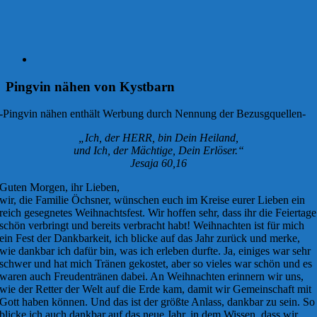
Pingvin nähen von Kystbarn
-Pingvin nähen enthält Werbung durch Nennung der Bezusgquellen-
„Ich, der HERR, bin Dein Heiland,
und Ich, der Mächtige, Dein Erlöser.“
Jesaja 60,16
Guten Morgen, ihr Lieben,
wir, die Familie Öchsner, wünschen euch im Kreise eurer Lieben ein
reich gesegnetes Weihnachtsfest. Wir hoffen sehr, dass ihr die Feiertage
schön verbringt und bereits verbracht habt! Weihnachten ist für mich
ein Fest der Dankbarkeit, ich blicke auf das Jahr zurück und merke,
wie dankbar ich dafür bin, was ich erleben durfte. Ja, einiges war sehr
schwer und hat mich Tränen gekostet, aber so vieles war schön und es
waren auch Freudentränen dabei. An Weihnachten erinnern wir uns,
wie der Retter der Welt auf die Erde kam, damit wir Gemeinschaft mit
Gott haben können. Und das ist der größte Anlass, dankbar zu sein. So
blicke ich auch dankbar auf das neue Jahr, in dem Wissen, dass wir