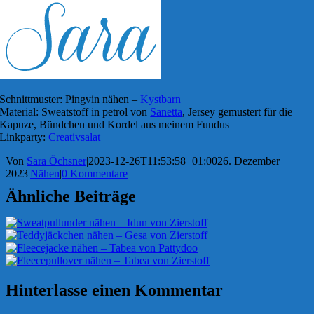
Schnittmuster: Pingvin nähen –
Kystbarn
Material: Sweatstoff in petrol von
Sanetta
, Jersey gemustert für die
Kapuze, Bündchen und Kordel aus meinem Fundus
Linkparty:
Creativsalat
Von
Sara Öchsner
|
2023-12-26T11:53:58+01:00
26. Dezember
2023
|
Nähen
|
0 Kommentare
Ähnliche Beiträge
Hinterlasse einen Kommentar