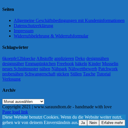
Seiten
Allgemeine Geschäftsbedingungen mit Kundeninformationen
Datenschutzerklärung
Impressum
Widerrufsbelehrung & Widerrufsformular
Schlagwörter
6koepfe12bloecke
Albstoffe
applizieren
Deko
designnähen
designnäher
Emmapünktchen
Freebook
häkeln
Kinder
Musselin
neues Schnittmuster
nähen
Nähpark
Nähwettbewerb
Patchwork
probenähen
Schwangerschaft
sticken
Stillen
Tasche
Tutorial
Verlosung
Archiv
Archiv
Copyright 2021 | www.saraundtom.de - handmade with love
Instagram
Page load link
Diese Website benutzt Cookies. Wenn du die Website weiter nutzt,
gehen wir von deinem Einverständnis aus.
Ja
Nein
Erfahre mehr