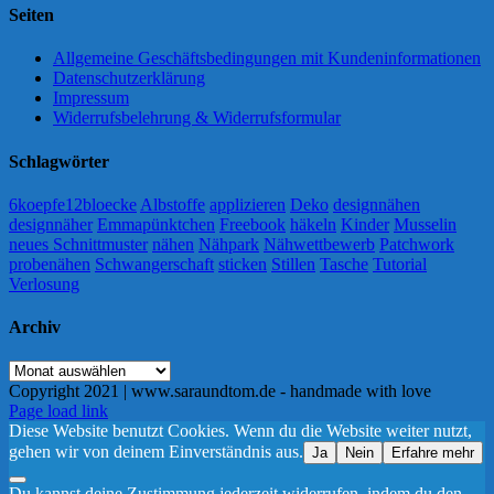
Seiten
Allgemeine Geschäftsbedingungen mit Kundeninformationen
Datenschutzerklärung
Impressum
Widerrufsbelehrung & Widerrufsformular
Schlagwörter
6koepfe12bloecke
Albstoffe
applizieren
Deko
designnähen
designnäher
Emmapünktchen
Freebook
häkeln
Kinder
Musselin
neues Schnittmuster
nähen
Nähpark
Nähwettbewerb
Patchwork
probenähen
Schwangerschaft
sticken
Stillen
Tasche
Tutorial
Verlosung
Archiv
Archiv
Copyright 2021 | www.saraundtom.de - handmade with love
Instagram
Page load link
Diese Website benutzt Cookies. Wenn du die Website weiter nutzt,
gehen wir von deinem Einverständnis aus.
Ja
Nein
Erfahre mehr
Du kannst deine Zustimmung jederzeit widerrufen, indem du den