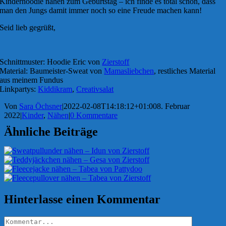
Kinderhoodie nähen zum Geburtstag – ich finde es total schön, dass
man den Jungs damit immer noch so eine Freude machen kann!
Seid lieb gegrüßt,
Schnittmuster: Hoodie Eric von
Zierstoff
Material: Baumeister-Sweat von
Mamasliebchen
, restliches Material
aus meinem Fundus
Linkpartys:
Kiddikram
,
Creativsalat
Von
Sara Öchsner
|
2022-02-08T14:18:12+01:00
8. Februar
2022
|
Kinder
,
Nähen
|
0 Kommentare
Ähnliche Beiträge
Hinterlasse einen Kommentar
Kommentar