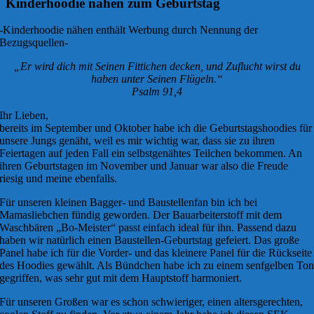
Kinderhoodie nähen zum Geburtstag
-Kinderhoodie nähen enthält Werbung durch Nennung der
Bezugsquellen-
„Er wird dich mit Seinen Fittichen decken, und Zuflucht wirst du
haben unter Seinen Flügeln.“
Psalm 91,4
Ihr Lieben,
bereits im September und Oktober habe ich die Geburtstagshoodies für
unsere Jungs genäht, weil es mir wichtig war, dass sie zu ihren
Feiertagen auf jeden Fall ein selbstgenähtes Teilchen bekommen. An
ihren Geburtstagen im November und Januar war also die Freude
riesig und meine ebenfalls.
Für unseren kleinen Bagger- und Baustellenfan bin ich bei
Mamasliebchen fündig geworden. Der Bauarbeiterstoff mit dem
Waschbären „Bo-Meister“ passt einfach ideal für ihn. Passend dazu
haben wir natürlich einen Baustellen-Geburtstag gefeiert. Das große
Panel habe ich für die Vorder- und das kleinere Panel für die Rückseite
des Hoodies gewählt. Als Bündchen habe ich zu einem senfgelben To
gegriffen, was sehr gut mit dem Hauptstoff harmoniert.
Für unseren Großen war es schon schwieriger, einen altersgerechten,