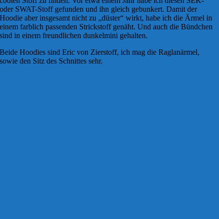
coolen Stoff zu finden. Vor etwa einem Jahr habe ich diesen SEK-
oder SWAT-Stoff gefunden und ihn gleich gebunkert. Damit der
Hoodie aber insgesamt nicht zu „düster“ wirkt, habe ich die Ärmel in
einem farblich passenden Strickstoff genäht. Und auch die Bündchen
sind in einem freundlichen dunkelmini gehalten.
Beide Hoodies sind Eric von Zierstoff, ich mag die Raglanärmel,
sowie den Sitz des Schnittes sehr.