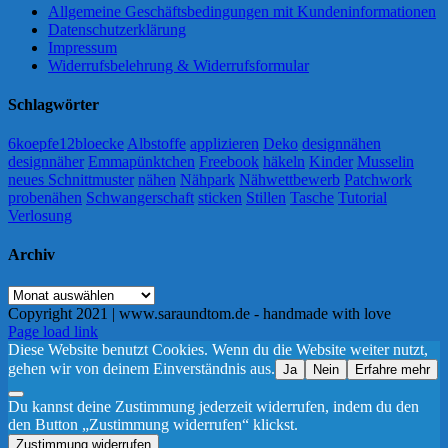
Allgemeine Geschäftsbedingungen mit Kundeninformationen
Datenschutzerklärung
Impressum
Widerrufsbelehrung & Widerrufsformular
Schlagwörter
6koepfe12bloecke
Albstoffe
applizieren
Deko
designnähen
designnäher
Emmapünktchen
Freebook
häkeln
Kinder
Musselin
neues Schnittmuster
nähen
Nähpark
Nähwettbewerb
Patchwork
probenähen
Schwangerschaft
sticken
Stillen
Tasche
Tutorial
Verlosung
Archiv
Archiv
Copyright 2021 | www.saraundtom.de - handmade with love
Instagram
Page load link
Diese Website benutzt Cookies. Wenn du die Website weiter nutzt,
gehen wir von deinem Einverständnis aus.
Ja
Nein
Erfahre mehr
Du kannst deine Zustimmung jederzeit widerrufen, indem du den
den Button „Zustimmung widerrufen“ klickst.
Zustimmung widerrufen