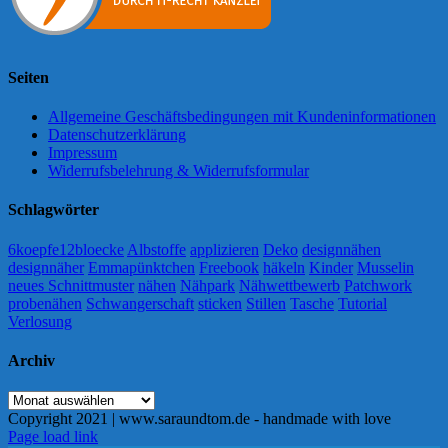
Seiten
Allgemeine Geschäftsbedingungen mit Kundeninformationen
Datenschutzerklärung
Impressum
Widerrufsbelehrung & Widerrufsformular
Schlagwörter
6koepfe12bloecke
Albstoffe
applizieren
Deko
designnähen
designnäher
Emmapünktchen
Freebook
häkeln
Kinder
Musselin
neues Schnittmuster
nähen
Nähpark
Nähwettbewerb
Patchwork
probenähen
Schwangerschaft
sticken
Stillen
Tasche
Tutorial
Verlosung
Archiv
Archiv
Copyright 2021 | www.saraundtom.de - handmade with love
Instagram
Page load link