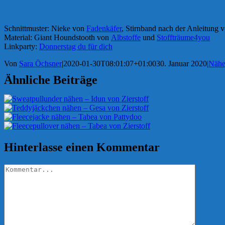
Schnittmuster: Nieke von
Fadenkäfer
, Stirnband nach der Anleitung 
Material: Giant Houndstooth von
Albstoffe
und
Stoffträume4you
Linkparty:
Donnerstag du für dich
Von
Sara Öchsner
|
2020-01-30T08:01:07+01:00
30. Januar 2020
|
Näh
Ähnliche Beiträge
Hinterlasse einen Kommentar
Kommentar