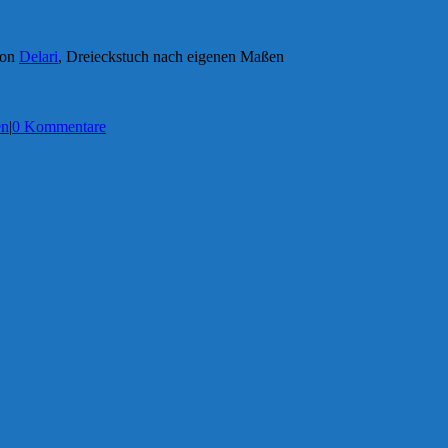
von
Delari
, Dreieckstuch nach eigenen Maßen
en
|
0 Kommentare