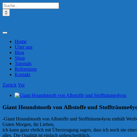
Zum
Suche
Inhalt
nach:
springen
Toggle
Navigation
Home
Über uns
Blog
Shop
Tutorials
Referenzen
Kontakt
Zurück
Vor
Zeige
grösseres
Bild
Giant Houndstooth von Albstoffe und Stoffträume4y
-Giant Houndstooth von Albstoffe und Stoffträume4you enthält Wer
Guten Morgen, ihr Lieben,
ich kann ganz ehrlich mit Überzeugung sagen, dass ich noch nie ein
alles. Die Qualität ist einfach unbeschreiblich.