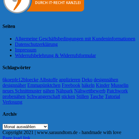
Seiten
Allgemeine Geschäftsbedingungen mit Kundeninformationen
Datenschutzerklärung
Impressum
Widerrufsbelehrung & Widerrufsformular
Schlagwörter
6koepfe12bloecke
Albstoffe
applizieren
Deko
designnähen
designnäher
Emmapünktchen
Freebook
häkeln
Kinder
Musselin
neues Schnittmuster
nähen
Nähpark
Nähwettbewerb
Patchwork
probenähen
Schwangerschaft
sticken
Stillen
Tasche
Tutorial
Verlosung
Archiv
Archiv
Copyright 2021 | www.saraundtom.de - handmade with love
Instagram
Page load link