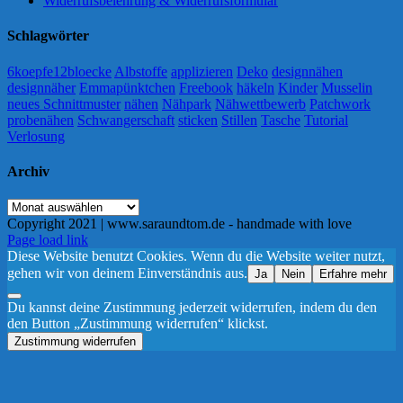
Widerrufsbelehrung & Widerrufsformular
Schlagwörter
6koepfe12bloecke
Albstoffe
applizieren
Deko
designnähen
designnäher
Emmapünktchen
Freebook
häkeln
Kinder
Musselin
neues Schnittmuster
nähen
Nähpark
Nähwettbewerb
Patchwork
probenähen
Schwangerschaft
sticken
Stillen
Tasche
Tutorial
Verlosung
Archiv
Archiv
Copyright 2021 | www.saraundtom.de - handmade with love
Instagram
Page load link
Diese Website benutzt Cookies. Wenn du die Website weiter nutzt,
gehen wir von deinem Einverständnis aus.
Ja
Nein
Erfahre mehr
Du kannst deine Zustimmung jederzeit widerrufen, indem du den
den Button „Zustimmung widerrufen“ klickst.
Zustimmung widerrufen
Nach
oben