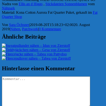
Nadra von
Ellis an d Higgs
,
Stickdateien Sonnenblumen
vom
Nähpark
Material: Kona Cotton Aurora Fat Quarter Paket, gekauft im
Fat
Quarter Shop
Von
Sara Öchsner
|
2019-08-20T15:18:23+02:00
20. August
2019
|
Nähen
,
Patchwork
|
0 Kommentare
Ähnliche Beiträge
Hinterlasse einen Kommentar
Kommentar