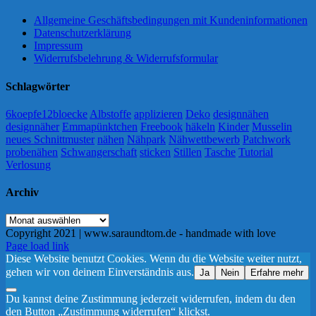
Allgemeine Geschäftsbedingungen mit Kundeninformationen
Datenschutzerklärung
Impressum
Widerrufsbelehrung & Widerrufsformular
Schlagwörter
6koepfe12bloecke
Albstoffe
applizieren
Deko
designnähen
designnäher
Emmapünktchen
Freebook
häkeln
Kinder
Musselin
neues Schnittmuster
nähen
Nähpark
Nähwettbewerb
Patchwork
probenähen
Schwangerschaft
sticken
Stillen
Tasche
Tutorial
Verlosung
Archiv
Archiv
Copyright 2021 | www.saraundtom.de - handmade with love
Instagram
Page load link
Diese Website benutzt Cookies. Wenn du die Website weiter nutzt,
gehen wir von deinem Einverständnis aus.
Ja
Nein
Erfahre mehr
Du kannst deine Zustimmung jederzeit widerrufen, indem du den
den Button „Zustimmung widerrufen“ klickst.