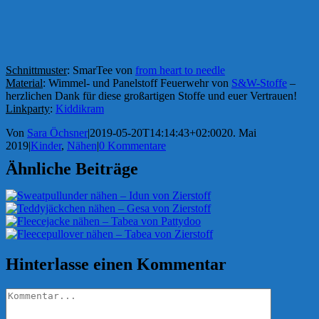
Schnittmuster
: SmarTee von
from heart to needle
Material
: Wimmel- und Panelstoff Feuerwehr von
S&W-Stoffe
–
herzlichen Dank für diese großartigen Stoffe und euer Vertrauen!
Linkparty
:
Kiddikram
Von
Sara Öchsner
|
2019-05-20T14:14:43+02:00
20. Mai
2019
|
Kinder
,
Nähen
|
0 Kommentare
Ähnliche Beiträge
Hinterlasse einen Kommentar
Kommentar