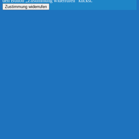
den Button „Zustimmung widerrufen“ klickst.
Zustimmung widerrufen
Nach
oben