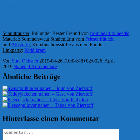
Schnittmuster
: Pullunder Bester Freund von
from heart to needle
Material
: Sommersweat Straßenlärm vom
Friesenfräulein
und
Albstoffe
, Kombinationsstoffe aus dem Fundus
Linkparty
:
Kiddikram
Von
Sara Öchsner
|
2019-04-26T10:04:48+02:00
26. April
2019
|
Nähen
|
0 Kommentare
Ähnliche Beiträge
Hinterlasse einen Kommentar
Kommentar