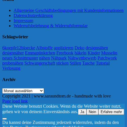
Allgemeine Geschäftsbedingungen mit Kundeninformationen
Datenschutzerklärung
Impressum
Widerrufsbelehrung & Widerrufsformular
Schlagwörter
6koepfe12bloecke
Albstoffe
applizieren
Deko
designnähen
designnäher
Emmapünktchen
Freebook
häkeln
Kinder
Musselin
neues Schnittmuster
nähen
Nähpark
Nähwettbewerb
Patchwork
probenähen
Schwangerschaft
sticken
Stillen
Tasche
Tutorial
Verlosung
Archiv
Archiv
Copyright 2021 | www.saraundtom.de - handmade with love
Instagram
Page load link
Diese Website benutzt Cookies. Wenn du die Website weiter nutzt,
gehen wir von deinem Einverständnis aus.
Ja
Nein
Erfahre mehr
Du kannst deine Zustimmung jederzeit widerrufen, indem du den