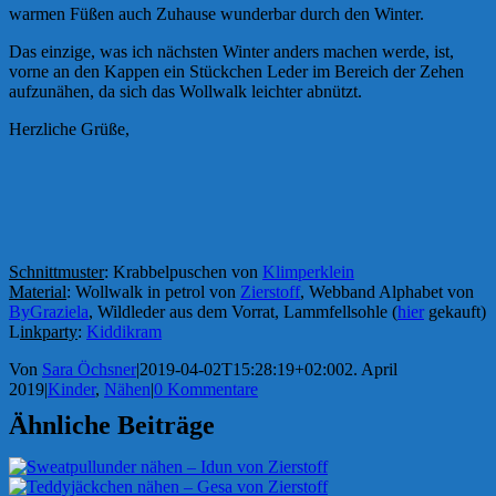
warmen Füßen auch Zuhause wunderbar durch den Winter.
Das einzige, was ich nächsten Winter anders machen werde, ist,
vorne an den Kappen ein Stückchen Leder im Bereich der Zehen
aufzunähen, da sich das Wollwalk leichter abnützt.
Herzliche Grüße,
Schnittmuster
: Krabbelpuschen von
Klimperklein
Material
: Wollwalk in petrol von
Zierstoff
, Webband Alphabet von
ByGraziela
, Wildleder aus dem Vorrat, Lammfellsohle (
hier
gekauft)
L
inkparty
:
Kiddikram
Von
Sara Öchsner
|
2019-04-02T15:28:19+02:00
2. April
2019
|
Kinder
,
Nähen
|
0 Kommentare
Ähnliche Beiträge