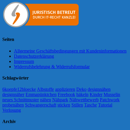
Seiten
Allgemeine Geschäftsbedingungen mit Kundeninformationen
Datenschutzerklärung
Impressum
Widerrufsbelehrung & Widerrufsformular
Schlagwörter
6koepfe12bloecke
Albstoffe
applizieren
Deko
designnähen
designnäher
Emmapünktchen
Freebook
häkeln
Kinder
Musselin
neues Schnittmuster
nähen
Nähpark
Nähwettbewerb
Patchwork
probenähen
Schwangerschaft
sticken
Stillen
Tasche
Tutorial
Verlosung
Archiv