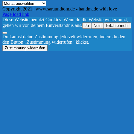
Archiv
Copyright 2021 | www.saraundtom.de - handmade with love
Instagram
Page load link
Diese Website benutzt Cookies. Wenn du die Website weiter nutzt,
gehen wir von deinem Einverständnis aus.
Ja
Nein
Erfahre mehr
Du kannst deine Zustimmung jederzeit widerrufen, indem du den
den Button „Zustimmung widerrufen“ klickst.
Zustimmung widerrufen
Nach
oben