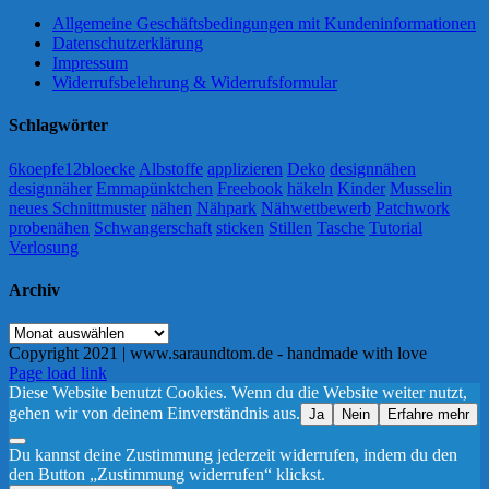
Allgemeine Geschäftsbedingungen mit Kundeninformationen
Datenschutzerklärung
Impressum
Widerrufsbelehrung & Widerrufsformular
Schlagwörter
6koepfe12bloecke
Albstoffe
applizieren
Deko
designnähen
designnäher
Emmapünktchen
Freebook
häkeln
Kinder
Musselin
neues Schnittmuster
nähen
Nähpark
Nähwettbewerb
Patchwork
probenähen
Schwangerschaft
sticken
Stillen
Tasche
Tutorial
Verlosung
Archiv
Archiv
Copyright 2021 | www.saraundtom.de - handmade with love
Instagram
Page load link
Diese Website benutzt Cookies. Wenn du die Website weiter nutzt,
gehen wir von deinem Einverständnis aus.
Ja
Nein
Erfahre mehr
Du kannst deine Zustimmung jederzeit widerrufen, indem du den
den Button „Zustimmung widerrufen“ klickst.