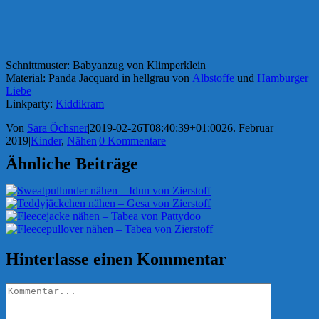
Schnittmuster: Babyanzug von Klimperklein
Material: Panda Jacquard in hellgrau von
Albstoffe
und
Hamburger
Liebe
Linkparty:
Kiddikram
Von
Sara Öchsner
|
2019-02-26T08:40:39+01:00
26. Februar
2019
|
Kinder
,
Nähen
|
0 Kommentare
Ähnliche Beiträge
Hinterlasse einen Kommentar
Kommentar