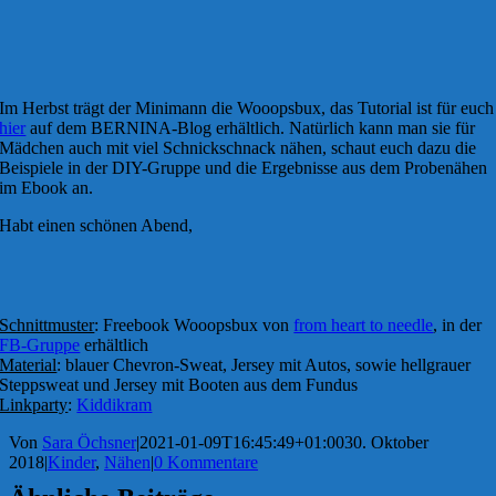
Im Herbst trägt der Minimann die Wooopsbux, das Tutorial ist für euch
hier
auf dem BERNINA-Blog erhältlich. Natürlich kann man sie für
Mädchen auch mit viel Schnickschnack nähen, schaut euch dazu die
Beispiele in der DIY-Gruppe und die Ergebnisse aus dem Probenähen
im Ebook an.
Habt einen schönen Abend,
Schnittmuster
: Freebook Wooopsbux von
from heart to needle
, in der
FB-Gruppe
erhältlich
Material
: blauer Chevron-Sweat, Jersey mit Autos, sowie hellgrauer
Steppsweat und Jersey mit Booten aus dem Fundus
Linkparty
:
Kiddikram
Von
Sara Öchsner
|
2021-01-09T16:45:49+01:00
30. Oktober
2018
|
Kinder
,
Nähen
|
0 Kommentare