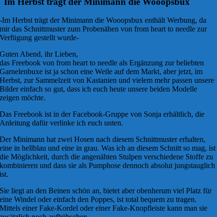
Im Herbst trägt der Minimann die Wooopsbux
-Im Herbst trägt der Minimann die Wooopsbux enthält Werbung, da
mir das Schnittmuster zum Probenähen von from heart to needle zur
Verfügung gestellt wurde-
Guten Abend, ihr Lieben,
das Freebook von from heart to needle als Ergänzung zur beliebten
Garnelenbuxe ist ja schon eine Weile auf dem Markt, aber jetzt, im
Herbst, zur Sammelzeit von Kastanien und vielem mehr passen unsere
Bilder einfach so gut, dass ich euch heute unsere beiden Modelle
zeigen möchte.
Das Freebook ist in der Facebook-Gruppe von Sonja erhältlich, die
Anleitung dafür verlinke ich euch unten.
Der Minimann hat zwei Hosen nach diesem Schnittmuster erhalten,
eine in hellblau und eine in grau. Was ich an diesem Schnitt so mag, ist
die Möglichkeit, durch die angenähten Stulpen verschiedene Stoffe zu
kombinieren und dass sie als Pumphose dennoch absolut jungstauglich
ist.
Sie liegt an den Beinen schön an, bietet aber obenherum viel Platz für
eine Windel oder einfach den Poppes, ist total bequem zu tragen.
Mittels einer Fake-Kordel oder einer Fake-Knopfleiste kann man sie
zusätzlich noch aufhübschen.