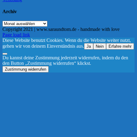
Archiv
Archiv
Copyright 2021 | www.saraundtom.de - handmade with love
Instagram
Page load link
Diese Website benutzt Cookies. Wenn du die Website weiter nutzt,
gehen wir von deinem Einverständnis aus.
Ja
Nein
Erfahre mehr
Du kannst deine Zustimmung jederzeit widerrufen, indem du den
den Button „Zustimmung widerrufen“ klickst.
Zustimmung widerrufen
Nach
oben