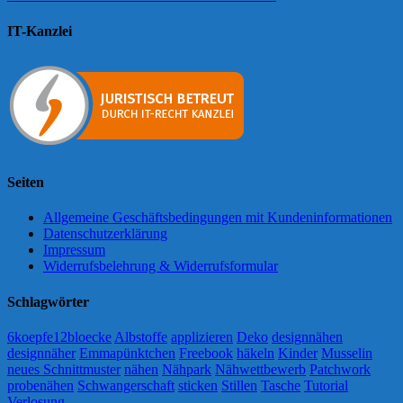
IT-Kanzlei
Seiten
Allgemeine Geschäftsbedingungen mit Kundeninformationen
Datenschutzerklärung
Impressum
Widerrufsbelehrung & Widerrufsformular
Schlagwörter
6koepfe12bloecke
Albstoffe
applizieren
Deko
designnähen
designnäher
Emmapünktchen
Freebook
häkeln
Kinder
Musselin
neues Schnittmuster
nähen
Nähpark
Nähwettbewerb
Patchwork
probenähen
Schwangerschaft
sticken
Stillen
Tasche
Tutorial
Verlosung