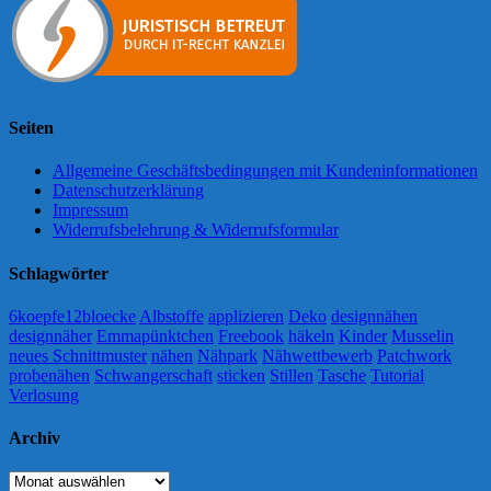
Seiten
Allgemeine Geschäftsbedingungen mit Kundeninformationen
Datenschutzerklärung
Impressum
Widerrufsbelehrung & Widerrufsformular
Schlagwörter
6koepfe12bloecke
Albstoffe
applizieren
Deko
designnähen
designnäher
Emmapünktchen
Freebook
häkeln
Kinder
Musselin
neues Schnittmuster
nähen
Nähpark
Nähwettbewerb
Patchwork
probenähen
Schwangerschaft
sticken
Stillen
Tasche
Tutorial
Verlosung
Archiv
Archiv