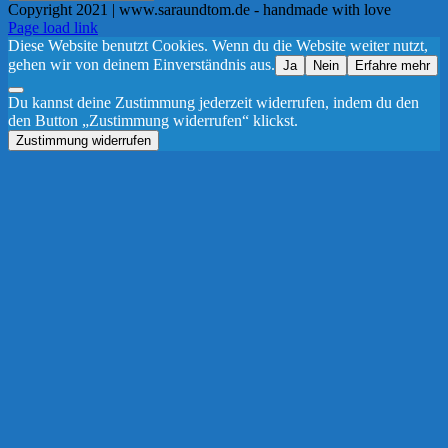
Copyright 2021 | www.saraundtom.de - handmade with love
Instagram
Page load link
Diese Website benutzt Cookies. Wenn du die Website weiter nutzt,
gehen wir von deinem Einverständnis aus.
Ja
Nein
Erfahre mehr
Du kannst deine Zustimmung jederzeit widerrufen, indem du den
den Button „Zustimmung widerrufen“ klickst.
Zustimmung widerrufen
Nach
oben