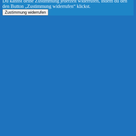
Du kannst deine Zustimmung jederzeit widerrufen, indem du den
den Button „Zustimmung widerrufen“ klickst.
Zustimmung widerrufen
Nach
oben