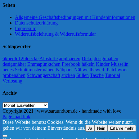
Seiten
Allgemeine Geschäftsbedingungen mit Kundeninformationen
Datenschutzerklärung
Impressum
Widerrufsbelehrung & Widerrufsformular
Schlagwörter
6koepfe12bloecke
Albstoffe
applizieren
Deko
designnähen
designnäher
Emmapünktchen
Freebook
häkeln
Kinder
Musselin
neues Schnittmuster
nähen
Nähpark
Nähwettbewerb
Patchwork
probenähen
Schwangerschaft
sticken
Stillen
Tasche
Tutorial
Verlosung
Archiv
Archiv
Copyright 2021 | www.saraundtom.de - handmade with love
Instagram
Page load link
Diese Website benutzt Cookies. Wenn du die Website weiter nutzt,
gehen wir von deinem Einverständnis aus.
Ja
Nein
Erfahre mehr