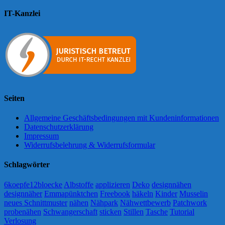
IT-Kanzlei
Seiten
Allgemeine Geschäftsbedingungen mit Kundeninformationen
Datenschutzerklärung
Impressum
Widerrufsbelehrung & Widerrufsformular
Schlagwörter
6koepfe12bloecke
Albstoffe
applizieren
Deko
designnähen
designnäher
Emmapünktchen
Freebook
häkeln
Kinder
Musselin
neues Schnittmuster
nähen
Nähpark
Nähwettbewerb
Patchwork
probenähen
Schwangerschaft
sticken
Stillen
Tasche
Tutorial
Verlosung