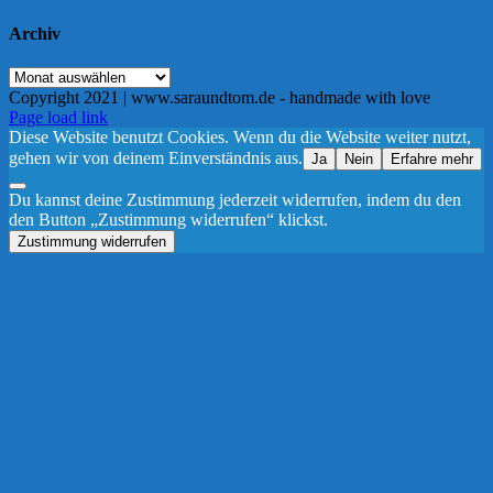
Archiv
Archiv
Copyright 2021 | www.saraundtom.de - handmade with love
Instagram
Page load link
Diese Website benutzt Cookies. Wenn du die Website weiter nutzt,
gehen wir von deinem Einverständnis aus.
Ja
Nein
Erfahre mehr
Du kannst deine Zustimmung jederzeit widerrufen, indem du den
den Button „Zustimmung widerrufen“ klickst.
Zustimmung widerrufen
Nach
oben