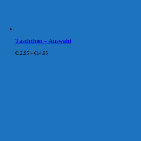
Täschchen – Auswahl
Preisspanne:
€
12,95
–
€
14,95
€12,95
bis
€14,95