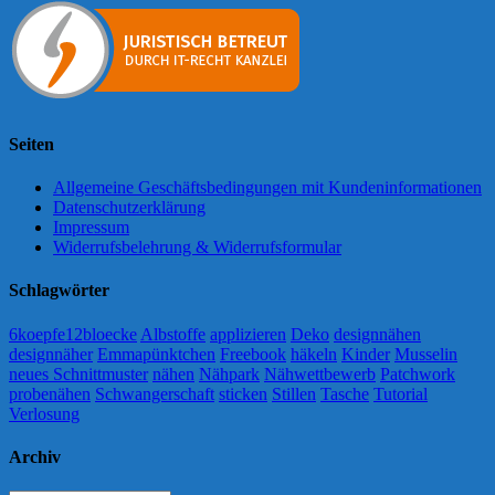
Seiten
Allgemeine Geschäftsbedingungen mit Kundeninformationen
Datenschutzerklärung
Impressum
Widerrufsbelehrung & Widerrufsformular
Schlagwörter
6koepfe12bloecke
Albstoffe
applizieren
Deko
designnähen
designnäher
Emmapünktchen
Freebook
häkeln
Kinder
Musselin
neues Schnittmuster
nähen
Nähpark
Nähwettbewerb
Patchwork
probenähen
Schwangerschaft
sticken
Stillen
Tasche
Tutorial
Verlosung
Archiv