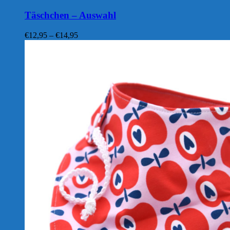
Täschchen – Auswahl
Preisspanne:
€
12,95
–
€
14,95
€12,95
bis
€14,95