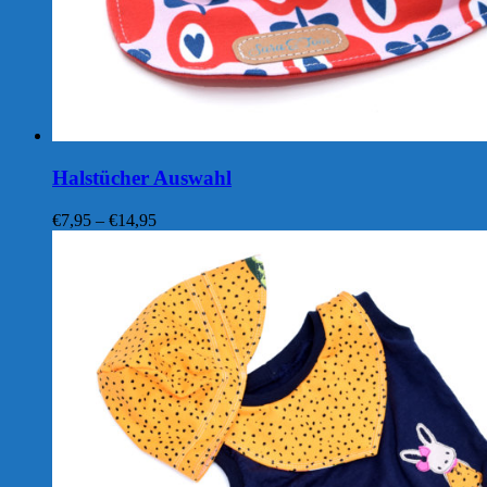
Halstücher Auswahl
Preisspanne:
€
7,95
–
€
14,95
€7,95
bis
€14,95