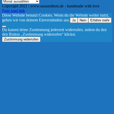
Archiv
Copyright 2021 | www.saraundtom.de - handmade with love
Instagram
Page load link
Diese Website benutzt Cookies. Wenn du die Website weiter nutzt,
gehen wir von deinem Einverständnis aus.
Ja
Nein
Erfahre mehr
Du kannst deine Zustimmung jederzeit widerrufen, indem du den
den Button „Zustimmung widerrufen“ klickst.
Zustimmung widerrufen
Nach
oben