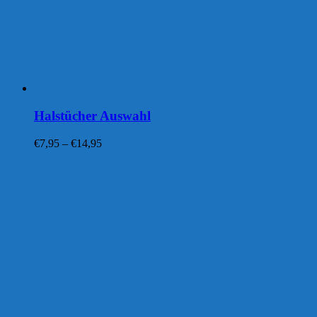
Halstücher Auswahl
Preisspanne:
€
7,95
–
€
14,95
€7,95
bis
€14,95