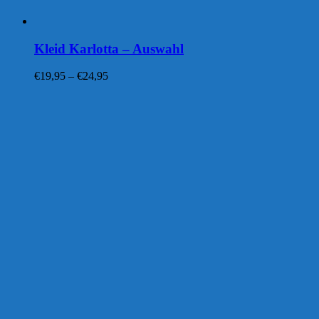
Kleid Karlotta – Auswahl
Preisspanne:
€
19,95
–
€
24,95
€19,95
bis
€24,95