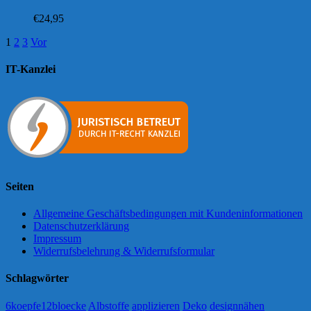
€
24,95
1
2
3
Vor
IT-Kanzlei
Seiten
Allgemeine Geschäftsbedingungen mit Kundeninformationen
Datenschutzerklärung
Impressum
Widerrufsbelehrung & Widerrufsformular
Schlagwörter
6koepfe12bloecke
Albstoffe
applizieren
Deko
designnähen