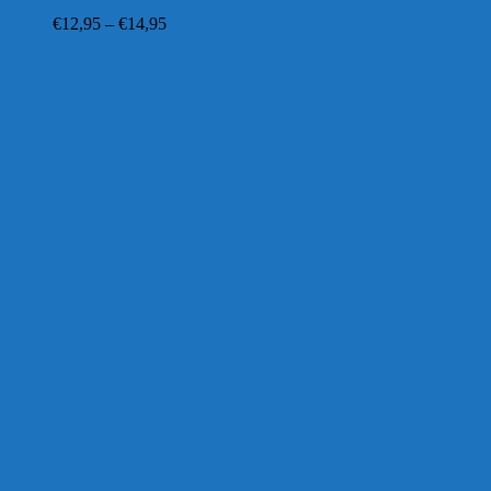
Preisspanne:
€
12,95
–
€
14,95
€12,95
bis
€14,95