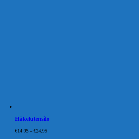
Häkelutensilo
Preisspanne:
€
14,95
–
€
24,95
€14,95