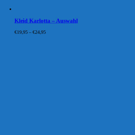
Kleid Karlotta – Auswahl
Preisspanne:
€
19,95
–
€
24,95
€19,95
bis
€24,95