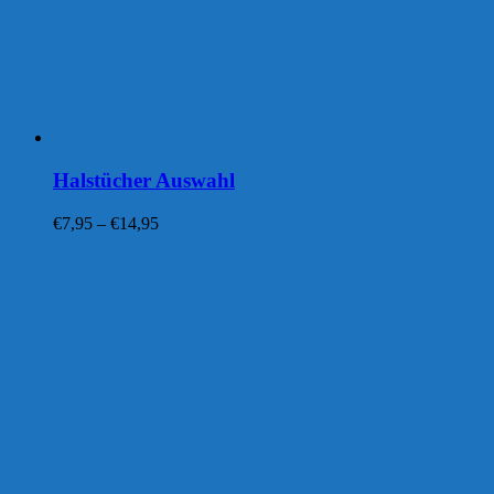
Halstücher Auswahl
Preisspanne:
€
7,95
–
€
14,95
€7,95
bis
€14,95