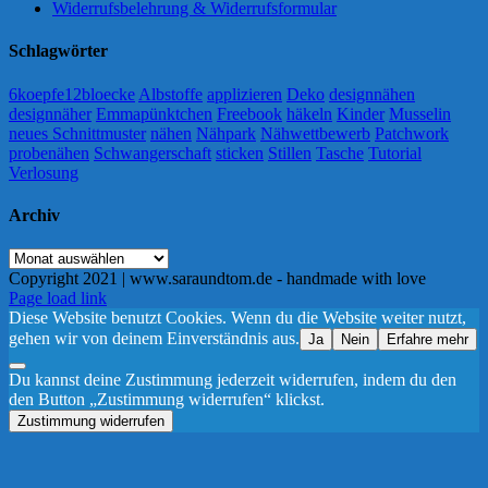
Widerrufsbelehrung & Widerrufsformular
Schlagwörter
6koepfe12bloecke
Albstoffe
applizieren
Deko
designnähen
designnäher
Emmapünktchen
Freebook
häkeln
Kinder
Musselin
neues Schnittmuster
nähen
Nähpark
Nähwettbewerb
Patchwork
probenähen
Schwangerschaft
sticken
Stillen
Tasche
Tutorial
Verlosung
Archiv
Archiv
Copyright 2021 | www.saraundtom.de - handmade with love
Instagram
Page load link
Diese Website benutzt Cookies. Wenn du die Website weiter nutzt,
gehen wir von deinem Einverständnis aus.
Ja
Nein
Erfahre mehr
Du kannst deine Zustimmung jederzeit widerrufen, indem du den
den Button „Zustimmung widerrufen“ klickst.
Zustimmung widerrufen
Nach
oben