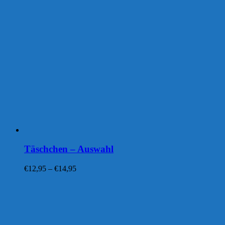
Täschchen – Auswahl
Preisspanne:
€
12,95
–
€
14,95
€12,95
bis
€14,95