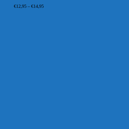
Preisspanne:
€
12,95
–
€
14,95
€12,95
bis
€14,95