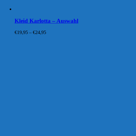
Kleid Karlotta – Auswahl
Preisspanne:
€
19,95
–
€
24,95
€19,95
bis
€24,95