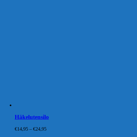
Häkelutensilo
Preisspanne:
€
14,95
–
€
24,95
€14,95