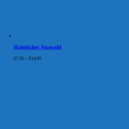
Halstücher Auswahl
Preisspanne:
€
7,95
–
€
14,95
€7,95
bis
€14,95