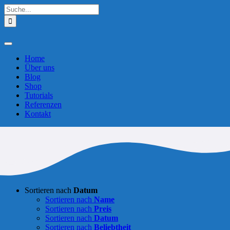
Zum
Suche
Inhalt
nach:
springen
Toggle
Navigation
Home
Über uns
Blog
Shop
Tutorials
Referenzen
Kontakt
Sortieren nach
Datum
Sortieren nach
Name
Sortieren nach
Preis
Sortieren nach
Datum
Sortieren nach
Beliebtheit