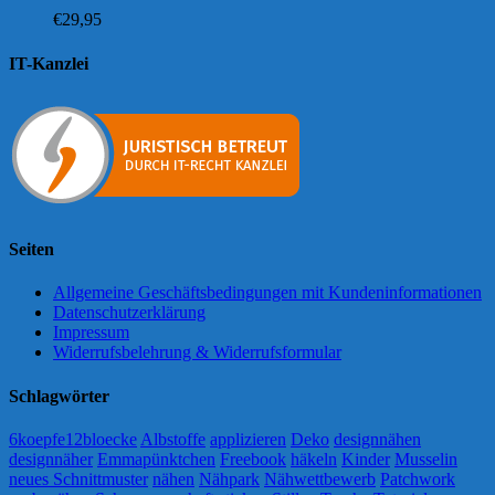
€
29,95
IT-Kanzlei
Seiten
Allgemeine Geschäftsbedingungen mit Kundeninformationen
Datenschutzerklärung
Impressum
Widerrufsbelehrung & Widerrufsformular
Schlagwörter
6koepfe12bloecke
Albstoffe
applizieren
Deko
designnähen
designnäher
Emmapünktchen
Freebook
häkeln
Kinder
Musselin
neues Schnittmuster
nähen
Nähpark
Nähwettbewerb
Patchwork