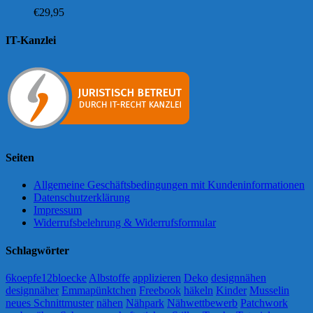
€
29,95
IT-Kanzlei
Seiten
Allgemeine Geschäftsbedingungen mit Kundeninformationen
Datenschutzerklärung
Impressum
Widerrufsbelehrung & Widerrufsformular
Schlagwörter
6koepfe12bloecke
Albstoffe
applizieren
Deko
designnähen
designnäher
Emmapünktchen
Freebook
häkeln
Kinder
Musselin
neues Schnittmuster
nähen
Nähpark
Nähwettbewerb
Patchwork