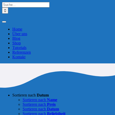
Zum
Suche
Inhalt
nach:
springen
Toggle
Navigation
Home
Über uns
Blog
Shop
Tutorials
Referenzen
Kontakt
Sortieren nach
Datum
Sortieren nach
Name
Sortieren nach
Preis
Sortieren nach
Datum
Sortieren nach
Beliebtheit