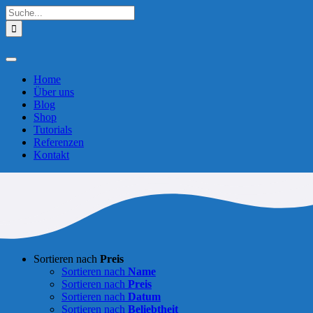
Zum
Suche
Inhalt
nach:
springen
Toggle
Navigation
Home
Über uns
Blog
Shop
Tutorials
Referenzen
Kontakt
Sortieren nach
Preis
Sortieren nach
Name
Sortieren nach
Preis
Sortieren nach
Datum
Sortieren nach
Beliebtheit