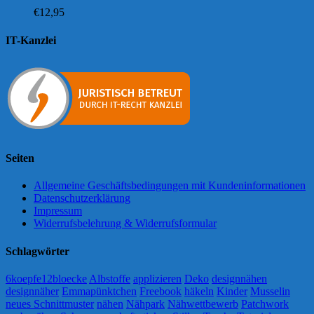
€
12,95
IT-Kanzlei
Seiten
Allgemeine Geschäftsbedingungen mit Kundeninformationen
Datenschutzerklärung
Impressum
Widerrufsbelehrung & Widerrufsformular
Schlagwörter
6koepfe12bloecke
Albstoffe
applizieren
Deko
designnähen
designnäher
Emmapünktchen
Freebook
häkeln
Kinder
Musselin
neues Schnittmuster
nähen
Nähpark
Nähwettbewerb
Patchwork