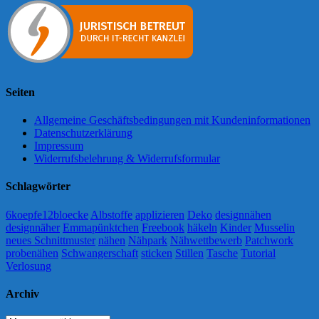
Seiten
Allgemeine Geschäftsbedingungen mit Kundeninformationen
Datenschutzerklärung
Impressum
Widerrufsbelehrung & Widerrufsformular
Schlagwörter
6koepfe12bloecke
Albstoffe
applizieren
Deko
designnähen
designnäher
Emmapünktchen
Freebook
häkeln
Kinder
Musselin
neues Schnittmuster
nähen
Nähpark
Nähwettbewerb
Patchwork
probenähen
Schwangerschaft
sticken
Stillen
Tasche
Tutorial
Verlosung
Archiv