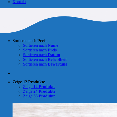
Kontakt
Sortieren nach
Preis
Sortieren nach
Name
Sortieren nach
Preis
Sortieren nach
Datum
Sortieren nach
Beliebtheit
Sortieren nach
Bewertung
Zeige
12 Produkte
Zeige
12 Produkte
Zeige
24 Produkte
Zeige
36 Produkte