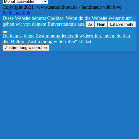
Archiv
Copyright 2021 | www.saraundtom.de - handmade with love
Instagram
Page load link
Diese Website benutzt Cookies. Wenn du die Website weiter nutzt,
gehen wir von deinem Einverständnis aus.
Ja
Nein
Erfahre mehr
Du kannst deine Zustimmung jederzeit widerrufen, indem du den
den Button „Zustimmung widerrufen“ klickst.
Zustimmung widerrufen
Nach
oben