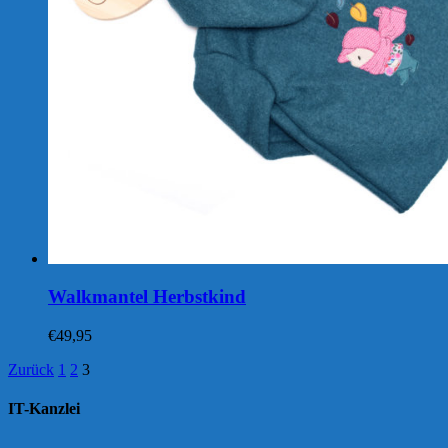
Walkmantel Herbstkind
€
49,95
Zurück
1
2
3
IT-Kanzlei