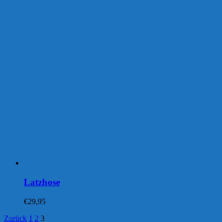
Latzhose
€
29,95
Zurück
1
2
3