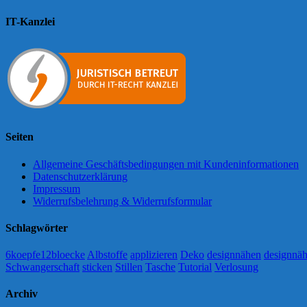
IT-Kanzlei
Seiten
Allgemeine Geschäftsbedingungen mit Kundeninformationen
Datenschutzerklärung
Impressum
Widerrufsbelehrung & Widerrufsformular
Schlagwörter
6koepfe12bloecke
Albstoffe
applizieren
Deko
designnähen
designnäh
Schwangerschaft
sticken
Stillen
Tasche
Tutorial
Verlosung
Archiv