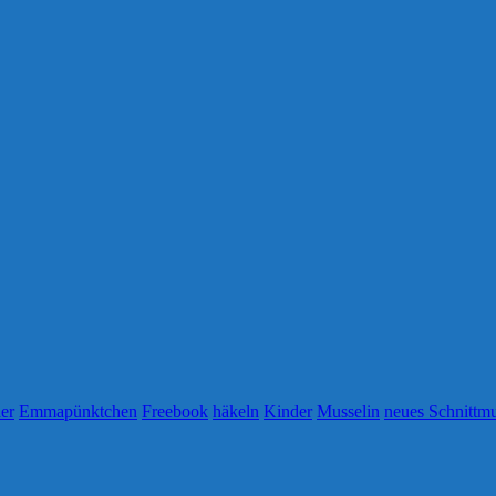
er
Emmapünktchen
Freebook
häkeln
Kinder
Musselin
neues Schnittmu