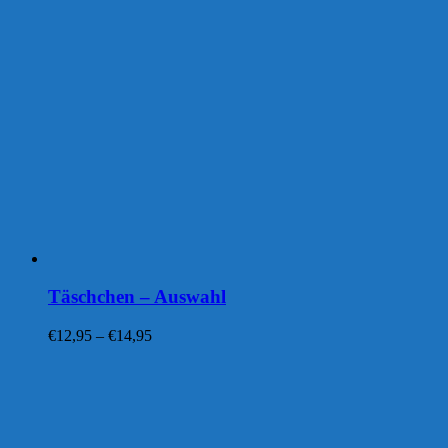
Täschchen – Auswahl
Preisspanne:
€
12,95
–
€
14,95
€12,95
bis
€14,95