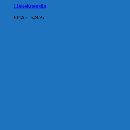
Häkelutensilo
Preisspanne:
€
14,95
–
€
24,95
€14,95
bis
€24,95