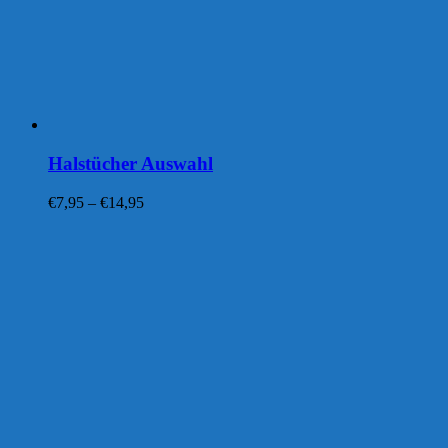
Halstücher Auswahl
Preisspanne:
€
7,95
–
€
14,95
€7,95
bis
€14,95