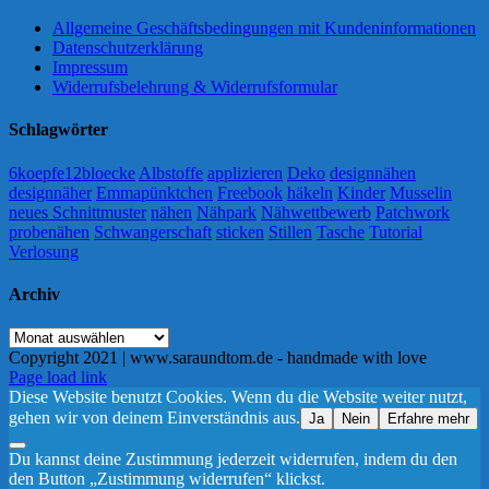
Allgemeine Geschäftsbedingungen mit Kundeninformationen
Datenschutzerklärung
Impressum
Widerrufsbelehrung & Widerrufsformular
Schlagwörter
6koepfe12bloecke
Albstoffe
applizieren
Deko
designnähen
designnäher
Emmapünktchen
Freebook
häkeln
Kinder
Musselin
neues Schnittmuster
nähen
Nähpark
Nähwettbewerb
Patchwork
probenähen
Schwangerschaft
sticken
Stillen
Tasche
Tutorial
Verlosung
Archiv
Archiv
Copyright 2021 | www.saraundtom.de - handmade with love
Instagram
Page load link
Diese Website benutzt Cookies. Wenn du die Website weiter nutzt,
gehen wir von deinem Einverständnis aus.
Ja
Nein
Erfahre mehr
Du kannst deine Zustimmung jederzeit widerrufen, indem du den
den Button „Zustimmung widerrufen“ klickst.