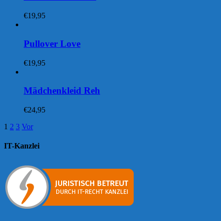
€
19,95
Pullover Love
€
19,95
Mädchenkleid Reh
€
24,95
1
2
3
Vor
IT-Kanzlei