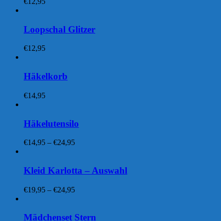
€
12,95
Loopschal Glitzer
€
12,95
Häkelkorb
€
14,95
Häkelutensilo
Preisspanne:
€
14,95
–
€
24,95
€14,95
bis
€24,95
Kleid Karlotta – Auswahl
Preisspanne:
€
19,95
–
€
24,95
€19,95
bis
€24,95
Mädchenset Stern