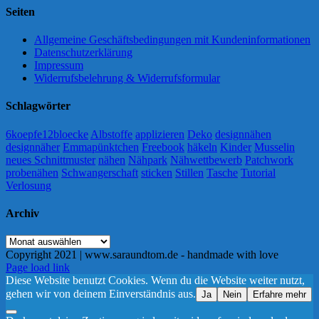
Seiten
Allgemeine Geschäftsbedingungen mit Kundeninformationen
Datenschutzerklärung
Impressum
Widerrufsbelehrung & Widerrufsformular
Schlagwörter
6koepfe12bloecke
Albstoffe
applizieren
Deko
designnähen
designnäher
Emmapünktchen
Freebook
häkeln
Kinder
Musselin
neues Schnittmuster
nähen
Nähpark
Nähwettbewerb
Patchwork
probenähen
Schwangerschaft
sticken
Stillen
Tasche
Tutorial
Verlosung
Archiv
Archiv
Copyright 2021 | www.saraundtom.de - handmade with love
Instagram
Page load link
Diese Website benutzt Cookies. Wenn du die Website weiter nutzt,
gehen wir von deinem Einverständnis aus.
Ja
Nein
Erfahre mehr