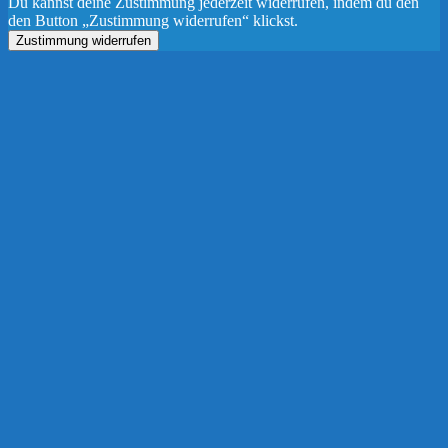
Du kannst deine Zustimmung jederzeit widerrufen, indem du den
den Button „Zustimmung widerrufen“ klickst.
Zustimmung widerrufen
Nach
oben