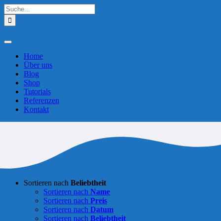
Zum
Suche
Inhalt
nach:
springen
Toggle
Navigation
Home
Über uns
Blog
Shop
Tutorials
Referenzen
Kontakt
Sortieren nach
Beliebtheit
Sortieren nach
Name
Sortieren nach
Preis
Sortieren nach
Datum
Sortieren nach
Beliebtheit