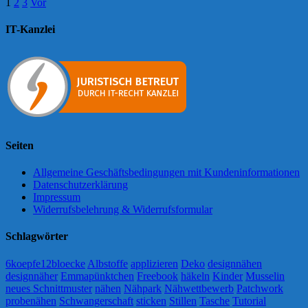
1
2
3
Vor
IT-Kanzlei
Seiten
Allgemeine Geschäftsbedingungen mit Kundeninformationen
Datenschutzerklärung
Impressum
Widerrufsbelehrung & Widerrufsformular
Schlagwörter
6koepfe12bloecke
Albstoffe
applizieren
Deko
designnähen
designnäher
Emmapünktchen
Freebook
häkeln
Kinder
Musselin
neues Schnittmuster
nähen
Nähpark
Nähwettbewerb
Patchwork
probenähen
Schwangerschaft
sticken
Stillen
Tasche
Tutorial