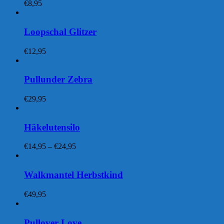
€
8,95
Loopschal Glitzer
€
12,95
Pullunder Zebra
€
29,95
Häkelutensilo
Preisspanne:
€
14,95
–
€
24,95
€14,95
bis
€24,95
Walkmantel Herbstkind
€
49,95
Pullover Love