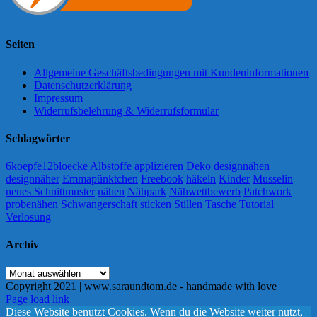
Seiten
Allgemeine Geschäftsbedingungen mit Kundeninformationen
Datenschutzerklärung
Impressum
Widerrufsbelehrung & Widerrufsformular
Schlagwörter
6koepfe12bloecke
Albstoffe
applizieren
Deko
designnähen
designnäher
Emmapünktchen
Freebook
häkeln
Kinder
Musselin
neues Schnittmuster
nähen
Nähpark
Nähwettbewerb
Patchwork
probenähen
Schwangerschaft
sticken
Stillen
Tasche
Tutorial
Verlosung
Archiv
Archiv
Copyright 2021 | www.saraundtom.de - handmade with love
Instagram
Page load link
Diese Website benutzt Cookies. Wenn du die Website weiter nutzt,