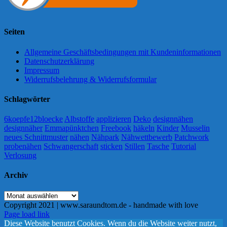
Seiten
Allgemeine Geschäftsbedingungen mit Kundeninformationen
Datenschutzerklärung
Impressum
Widerrufsbelehrung & Widerrufsformular
Schlagwörter
6koepfe12bloecke
Albstoffe
applizieren
Deko
designnähen
designnäher
Emmapünktchen
Freebook
häkeln
Kinder
Musselin
neues Schnittmuster
nähen
Nähpark
Nähwettbewerb
Patchwork
probenähen
Schwangerschaft
sticken
Stillen
Tasche
Tutorial
Verlosung
Archiv
Archiv
Copyright 2021 | www.saraundtom.de - handmade with love
Instagram
Page load link
Diese Website benutzt Cookies. Wenn du die Website weiter nutzt,