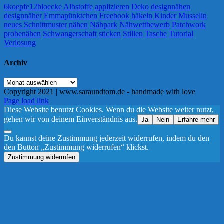
6koepfe12bloecke
Albstoffe
applizieren
Deko
designnähen
designnäher
Emmapünktchen
Freebook
häkeln
Kinder
Musselin
neues Schnittmuster
nähen
Nähpark
Nähwettbewerb
Patchwork
probenähen
Schwangerschaft
sticken
Stillen
Tasche
Tutorial
Verlosung
Archiv
Archiv
Copyright 2021 | www.saraundtom.de - handmade with love
Instagram
Page load link
Diese Website benutzt Cookies. Wenn du die Website weiter nutzt,
gehen wir von deinem Einverständnis aus.
Ja
Nein
Erfahre mehr
Du kannst deine Zustimmung jederzeit widerrufen, indem du den
den Button „Zustimmung widerrufen“ klickst.
Zustimmung widerrufen
Nach
oben