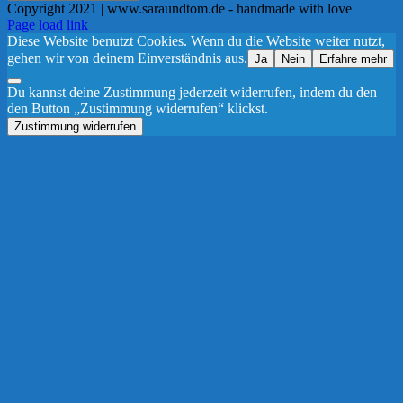
Copyright 2021 | www.saraundtom.de - handmade with love
Instagram
Page load link
Diese Website benutzt Cookies. Wenn du die Website weiter nutzt,
gehen wir von deinem Einverständnis aus.
Ja
Nein
Erfahre mehr
Du kannst deine Zustimmung jederzeit widerrufen, indem du den
den Button „Zustimmung widerrufen“ klickst.
Zustimmung widerrufen
Nach
oben