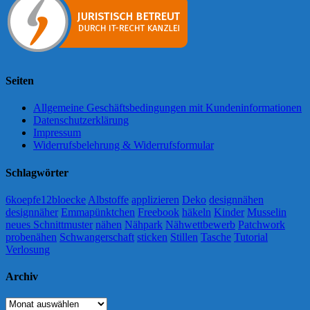
Seiten
Allgemeine Geschäftsbedingungen mit Kundeninformationen
Datenschutzerklärung
Impressum
Widerrufsbelehrung & Widerrufsformular
Schlagwörter
6koepfe12bloecke
Albstoffe
applizieren
Deko
designnähen
designnäher
Emmapünktchen
Freebook
häkeln
Kinder
Musselin
neues Schnittmuster
nähen
Nähpark
Nähwettbewerb
Patchwork
probenähen
Schwangerschaft
sticken
Stillen
Tasche
Tutorial
Verlosung
Archiv
Archiv